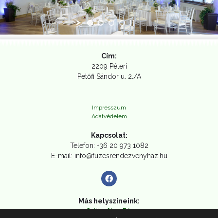
Üdvözöl
honl
a Füzes Rendezvényház
Cím:
2209 Péteri
Petőfi Sándor u. 2./A
Impresszum
Adatvédelem
Kapcsolat:
Telefon: +36 20 973 1082
E-mail: info@fuzesrendezvenyhaz.hu
Más helyszíneink:
Csillagfény Bár